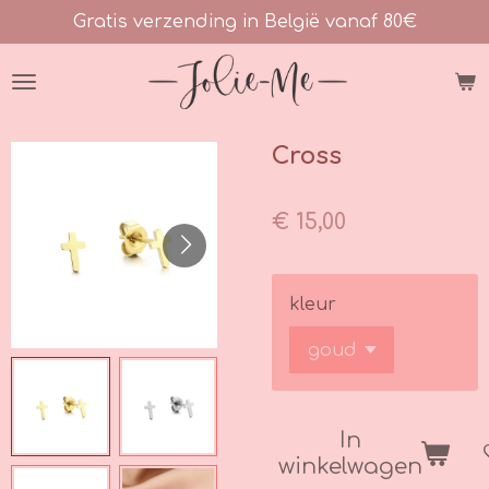
Gratis verzending in België vanaf 80€
Ga
direct
naar
de
hoofdinhoud
Cross
€ 15,00
kleur
In
winkelwagen