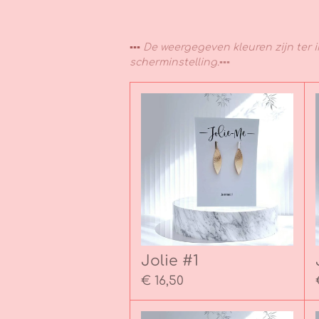
▪︎▪︎▪︎
De weergegeven kleuren zijn ter in
scherminstelling.▪︎▪︎▪︎
Jolie #1
€ 16,50