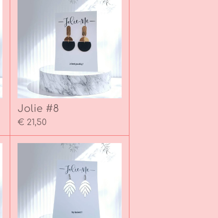
Jolie #8
€ 21,50