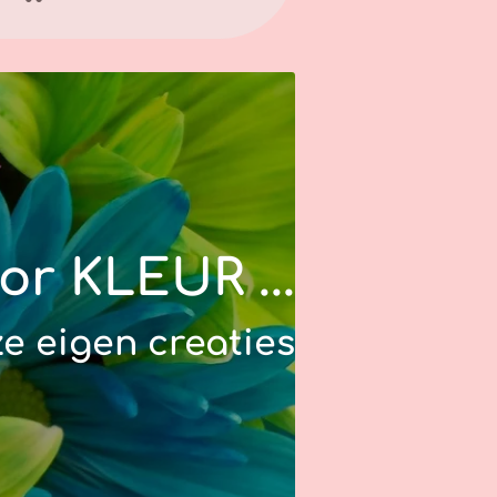
or
KLEUR .
.
.
e eigen creaties