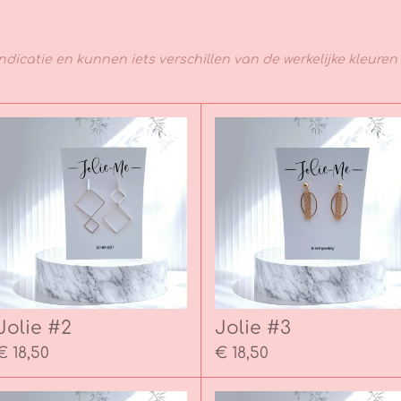
dicatie en kunnen iets verschillen van de werkelijke kleuren 
Jolie #2
Jolie #3
€ 18,50
€ 18,50