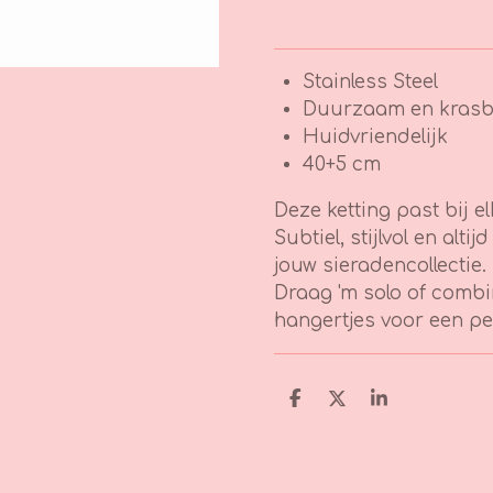
Stainless Steel
Duurzaam en krasb
Huidvriendelijk
40+5 cm
Deze ketting past bij el
Subtiel, stijlvol en alt
jouw sieradencollectie.
Draag 'm solo of combin
hangertjes voor een pe
D
D
S
e
e
h
l
e
a
e
l
r
n
e