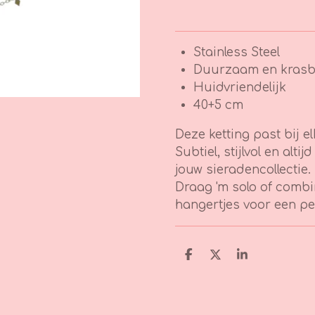
Stainless Steel
Duurzaam en krasb
Huidvriendelijk
40+5 cm
Deze ketting past bij el
Subtiel, stijlvol en alt
jouw sieradencollectie.
Draag 'm solo of combin
hangertjes voor een pe
D
D
S
e
e
h
l
e
a
e
l
r
n
e