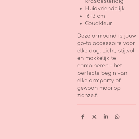
krasbestendig
Huidvriendelijk
16+3 cm
Goudkleur
Deze armband is jouw
go-to accessoire voor
elke dag. Licht, stijlvol
en makkelijk te
combineren – het
perfecte begin van
elke armparty of
gewoon mooi op
zichzelf.
D
D
S
D
e
e
h
e
l
e
a
l
e
l
r
e