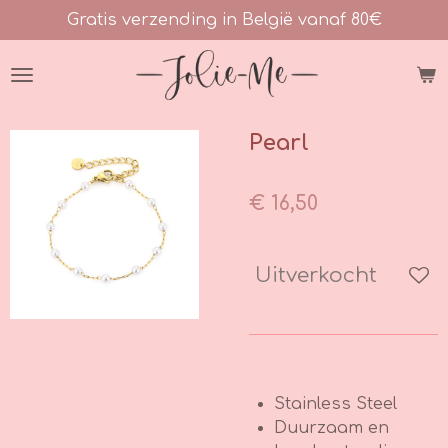
Gratis verzending in België vanaf 80€
Ga
direct
naar
de
hoofdinhoud
Pearl
€ 16,50
Uitverkocht
Stainless Steel
Duurzaam en