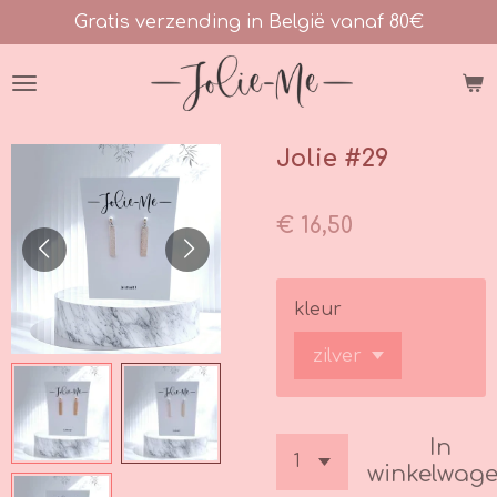
Gratis verzending in België vanaf 80€
Ga
direct
naar
de
hoofdinhoud
Jolie #29
€ 16,50
kleur
In
winkelwag