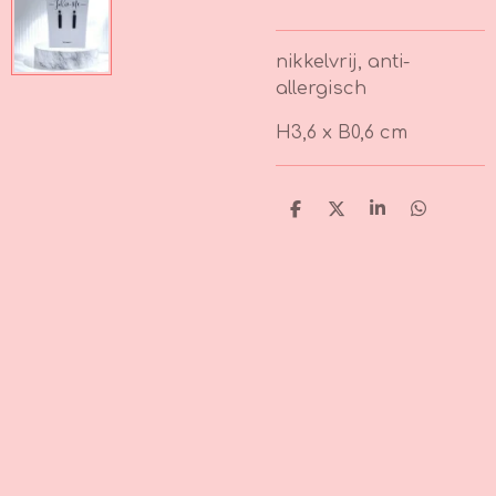
nikkelvrij, anti-
allergisch
H3,6 x B0,6 cm
D
D
S
D
e
e
h
e
l
e
a
l
e
l
r
e
n
e
n