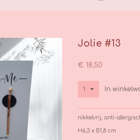
Jolie #13
€ 18,50
In winkel
nikkelvrij, anti-allergisc
H6,3 x B1,8 cm