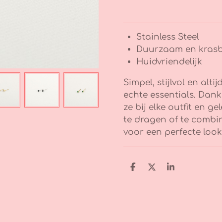
Stainless Steel
Duurzaam en kras
Huidvriendelijk
Simpel, stijlvol en alti
echte essentials. Dank
ze bij elke outfit en g
te dragen of te combi
voor een perfecte look
D
D
S
e
e
h
l
e
a
e
l
r
n
e