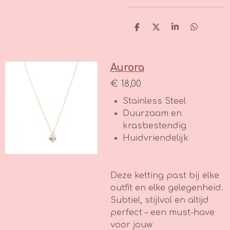
D
D
S
D
e
e
h
e
l
e
a
l
e
l
r
e
n
e
n
Aurora
€ 18,00
Stainless Steel
Duurzaam en
krasbestendig
Huidvriendelijk
Deze ketting past bij elke
outfit en elke gelegenheid.
Subtiel, stijlvol en altijd
perfect – een must-have
voor jouw