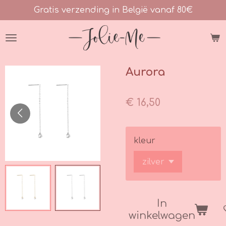
Gratis verzending in België vanaf 80€
Ga
direct
naar
de
hoofdinhoud
Aurora
€ 16,50
kleur
In
winkelwagen