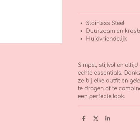
Stainless Steel
Duurzaam en krasb
Huidvriendelijk
Simpel, stijlvol en altij
echte essentials. Dank
ze bij elke outfit en g
te dragen of te combi
een perfecte look.
D
D
S
e
e
h
l
e
a
e
l
r