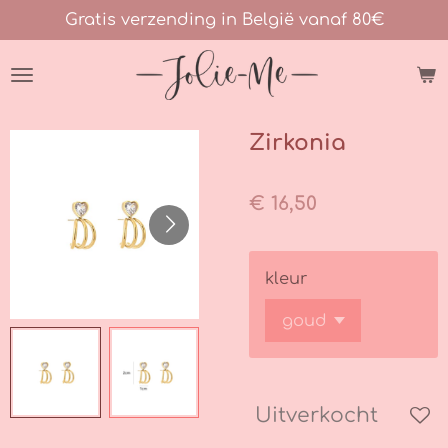
Gratis verzending in België vanaf 80€
Ga
direct
naar
de
hoofdinhoud
Zirkonia
€ 16,50
kleur
Uitverkocht