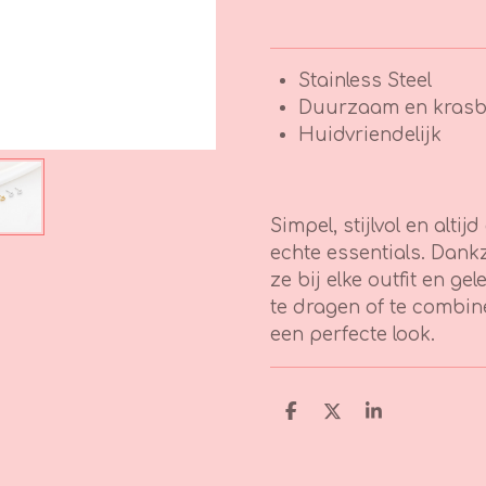
Stainless Steel
Duurzaam en krasb
Huidvriendelijk
Simpel, stijlvol en altij
echte essentials. Dank
ze bij elke outfit en g
te dragen of te combi
een perfecte look.
D
D
S
e
e
h
l
e
a
e
l
r