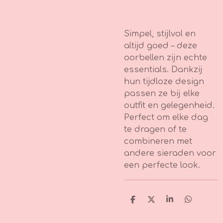
Simpel, stijlvol en
altijd goed – deze
oorbellen zijn echte
essentials. Dankzij
hun tijdloze design
passen ze bij elke
outfit en gelegenheid.
Perfect om elke dag
te dragen of te
combineren met
andere sieraden voor
een perfecte look.
D
D
S
D
e
e
h
e
l
e
a
l