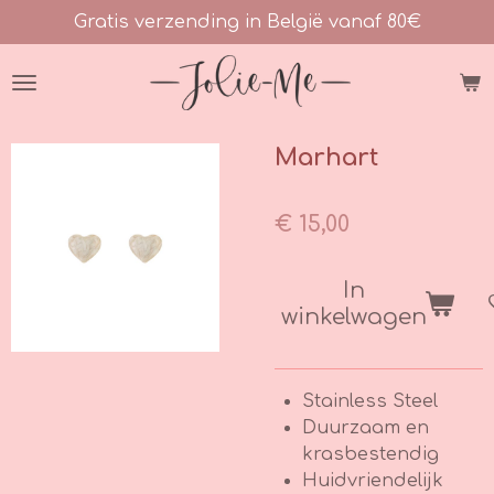
Gratis verzending in België vanaf 80€
Ga
direct
naar
de
hoofdinhoud
Marhart
€ 15,00
In
winkelwagen
Stainless Steel
Duurzaam en
krasbestendig
Huidvriendelijk