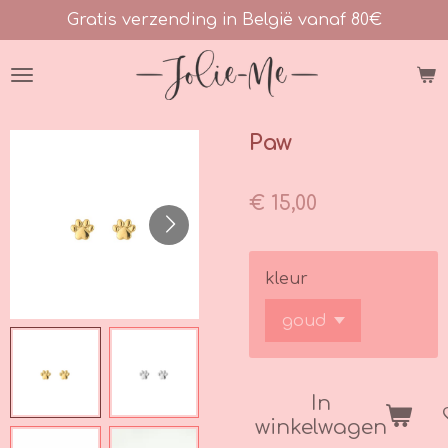
Gratis verzending in België vanaf 80€
Ga
direct
naar
de
hoofdinhoud
Paw
€ 15,00
kleur
In
winkelwagen