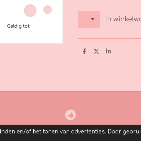
In winkel
D
D
S
e
e
h
l
e
a
e
l
r
n
e
nden en/of het tonen van advertenties. Door gebruik