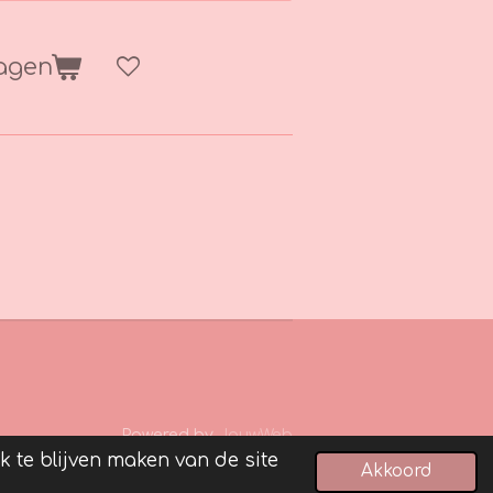
wagen
Powered by
JouwWeb
 te blijven maken van de site
Akkoord