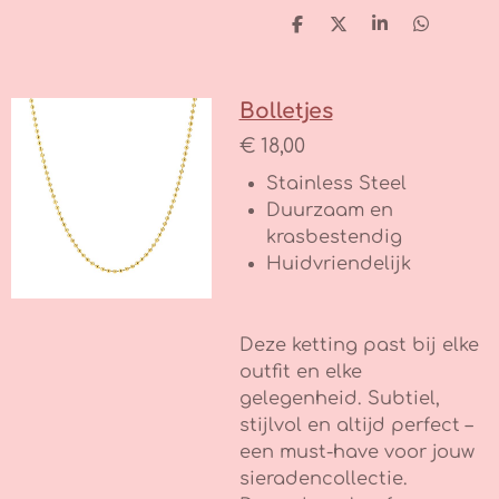
D
D
S
D
e
e
h
e
l
e
a
l
e
l
r
e
n
e
n
Bolletjes
€ 18,00
Stainless Steel
Duurzaam en
krasbestendig
Huidvriendelijk
Deze ketting past bij elke
outfit en elke
gelegenheid. Subtiel,
stijlvol en altijd perfect –
een must-have voor jouw
sieradencollectie.