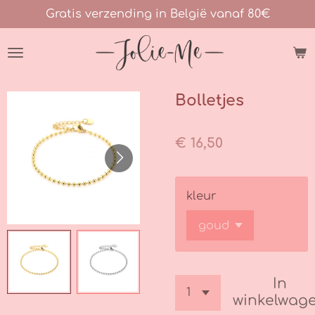
Gratis verzending in België vanaf 80€
Ga
direct
naar
de
hoofdinhoud
Bolletjes
€ 16,50
kleur
In
winkelwag