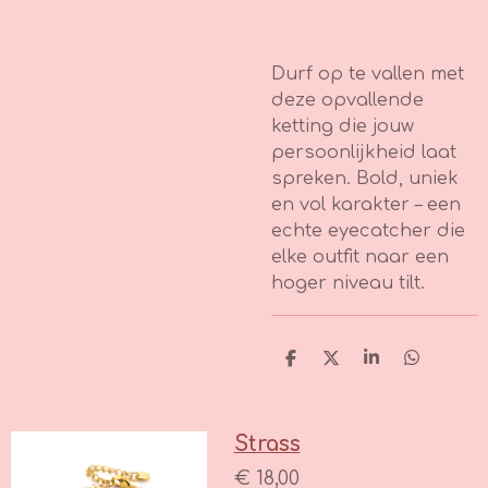
Durf op te vallen met
deze opvallende
ketting die jouw
persoonlijkheid laat
spreken. Bold, uniek
en vol karakter – een
echte eyecatcher die
elke outfit naar een
hoger niveau tilt.
D
D
S
D
e
e
h
e
l
e
a
l
e
l
r
e
n
e
n
Strass
€ 18,00