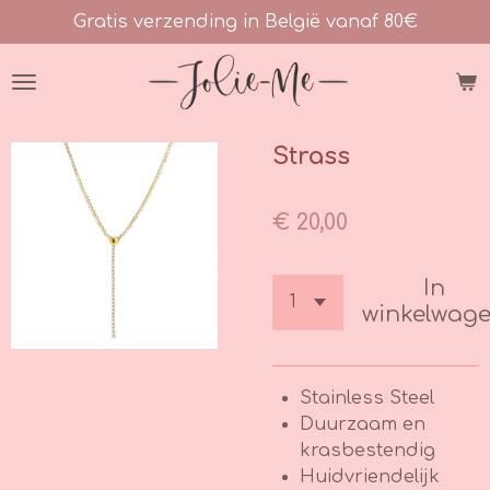
Gratis verzending in België vanaf 80€
Ga
direct
naar
de
hoofdinhoud
Strass
€ 20,00
In
winkelwag
Stainless Steel
Duurzaam en
krasbestendig
Huidvriendelijk