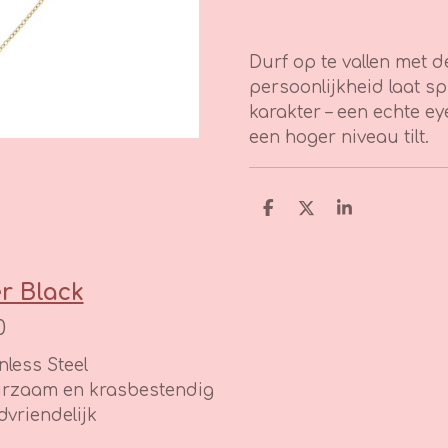
Durf op te vallen met d
persoonlijkheid laat sp
karakter – een echte ey
een hoger niveau tilt.
D
D
S
e
e
h
l
e
a
e
l
r
n
e
r Black
0
nless Steel
rzaam en krasbestendig
dvriendelijk