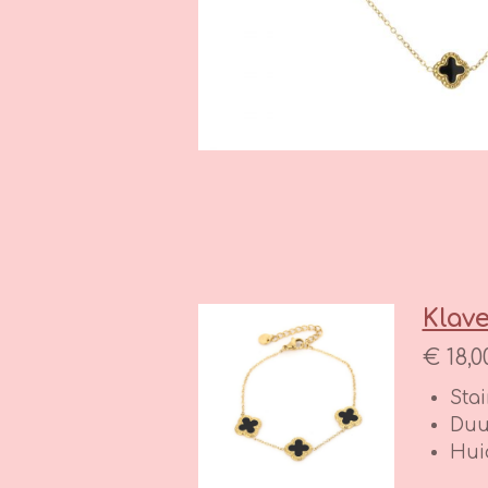
Klave
€ 18,0
Stai
Duu
Hui