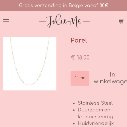
Gratis verzending in België vanaf 80€
Ga
direct
naar
de
hoofdinhoud
Parel
€ 18,00
In
winkelwag
Stainless Steel
Duurzaam en
krasbestendig
Huidvriendelijk