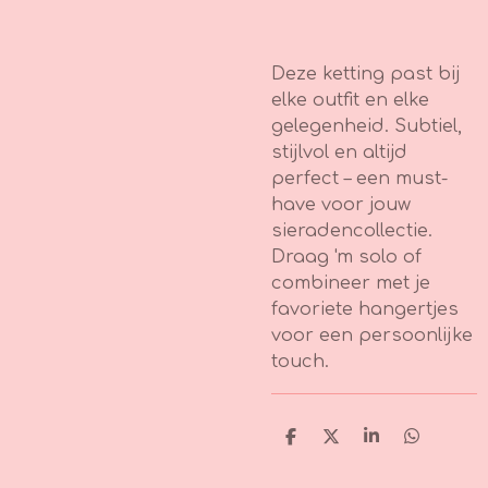
Deze ketting past bij
elke outfit en elke
gelegenheid. Subtiel,
stijlvol en altijd
perfect – een must-
have voor jouw
sieradencollectie.
Draag 'm solo of
combineer met je
favoriete hangertjes
voor een persoonlijke
touch.
D
D
S
D
e
e
h
e
l
e
a
l