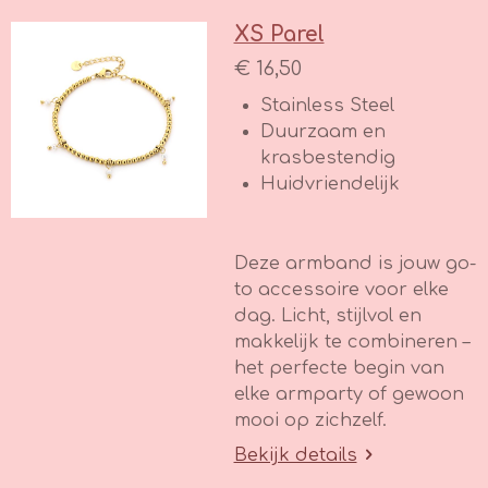
e
l
r
e
n
e
n
XS Parel
€ 16,50
Stainless Steel
Duurzaam en
krasbestendig
Huidvriendelijk
Deze armband is jouw go-
to accessoire voor elke
dag. Licht, stijlvol en
makkelijk te combineren –
het perfecte begin van
elke armparty of gewoon
mooi op zichzelf.
Bekijk details