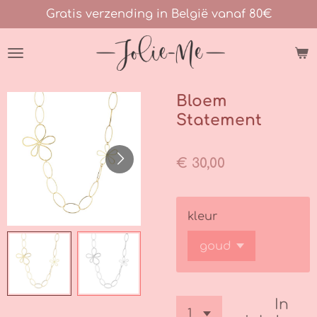
Gratis verzending in België vanaf 80€
Ga
direct
naar
de
hoofdinhoud
Bloem
Statement
€ 30,00
kleur
In