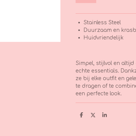
Stainless Steel
Duurzaam en krasb
Huidvriendelijk
Simpel, stijlvol en altij
echte essentials. Dank
ze bij elke outfit en g
te dragen of te combi
een perfecte look.
D
D
S
e
e
h
l
e
a
e
l
r