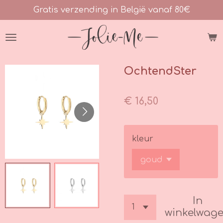
Gratis verzending in België vanaf 80€
Ga
direct
naar
de
hoofdinhoud
OchtendSter
€ 16,50
kleur
In
winkelwag